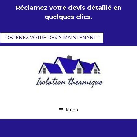
Aller
Réclamez votre devis détaillé en
au
quelques clics.
contenu
OBTENEZ VOTRE DEVIS MAINTENANT !
Menu