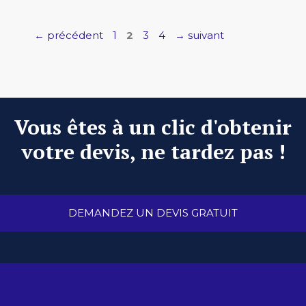
Page
Page
Page
Page
←
précédent
1
2
3
4
→
suivant
Vous êtes à un clic d'obtenir
votre devis, ne tardez pas !
DEMANDEZ UN DEVIS GRATUIT