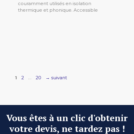
couramment utilisés en isolation
thermique et phonique. Accessible
Page
Page
Page
1
2
…
20
→
suivant
Vous êtes à un clic d'obtenir
votre devis, ne tardez pas !