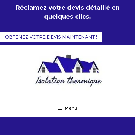
Aller
Réclamez votre devis détaillé en
au
quelques clics.
contenu
OBTENEZ VOTRE DEVIS MAINTENANT !
Menu