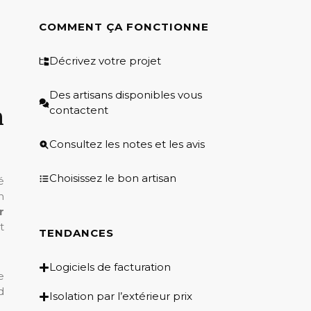
COMMENT ÇA FONCTIONNE
Décrivez votre projet
Des artisans disponibles vous
n
contactent
Consultez les notes et les avis
Choisissez le bon artisan
é
n
r
t
TENDANCES
Logiciels de facturation
e
d
Isolation par l’extérieur prix