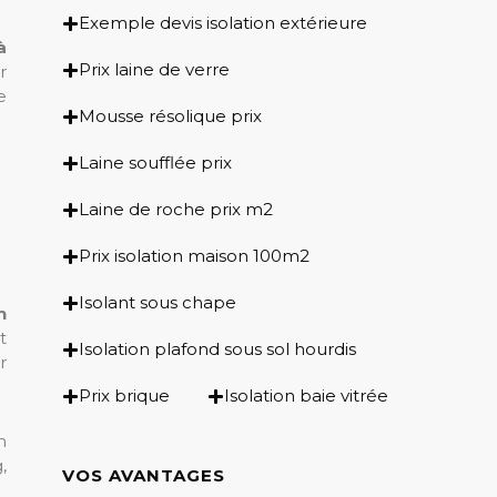
Exemple devis isolation extérieure
à
Prix laine de verre
r
e
Mousse résolique prix
Laine soufflée prix
Laine de roche prix m2
Prix isolation maison 100m2
Isolant sous chape
n
t
Isolation plafond sous sol hourdis
r
Prix brique
Isolation baie vitrée
n
,
VOS AVANTAGES