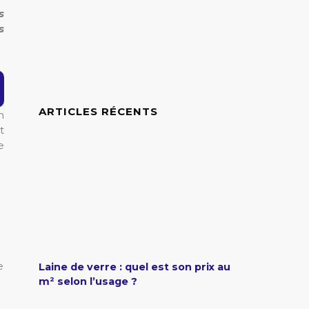
s
s
ARTICLES RÉCENTS
n
t
e
e
Laine de verre : quel est son prix au
m² selon l’usage ?