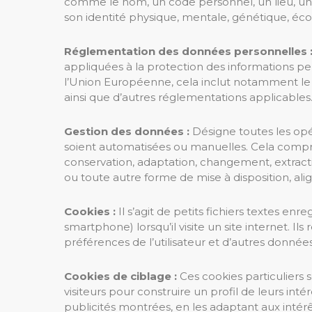
comme le nom, un code personnel, un lieu, un id
son identité physique, mentale, génétique, éco
Réglementation des données personnelles 
appliquées à la protection des informations pers
l’Union Européenne, cela inclut notamment le
ainsi que d’autres réglementations applicables
Gestion des données :
Désigne toutes les opé
soient automatisées ou manuelles. Cela compre
conservation, adaptation, changement, extraction
ou toute autre forme de mise à disposition, ali
Cookies :
Il s’agit de petits fichiers textes enreg
smartphone) lorsqu’il visite un site internet. Il
préférences de l’utilisateur et d’autres données
Cookies de ciblage :
Ces cookies particuliers 
visiteurs pour construire un profil de leurs int
publicités montrées, en les adaptant aux intérêts 