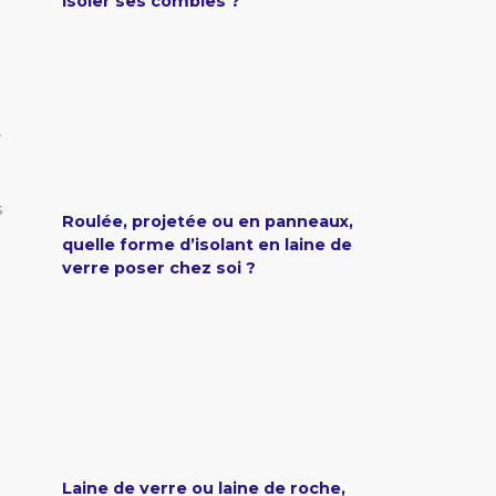
isoler ses combles ?
e
,
s
Roulée, projetée ou en panneaux,
quelle forme d’isolant en laine de
verre poser chez soi ?
Laine de verre ou laine de roche,