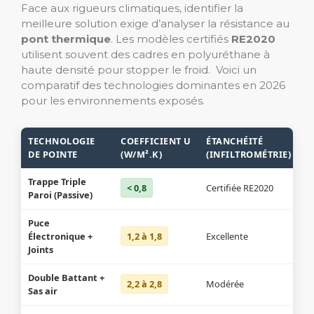
Face aux rigueurs climatiques, identifier la
meilleure solution exige d’analyser la résistance au
pont thermique
. Les modèles certifiés
RE2020
utilisent souvent des cadres en polyuréthane à
haute densité pour stopper le froid. Voici un
comparatif des technologies dominantes en 2026
pour les environnements exposés.
TECHNOLOGIE
COEFFICIENT U
ÉTANCHÉITÉ
DE POINTE
(W/M².K)
(INFILTROMÉTRIE)
Trappe Triple
< 0,8
Certifiée RE2020
Paroi (Passive)
Puce
Électronique +
1,2 à 1,8
Excellente
Joints
Double Battant +
2,2 à 2,8
Modérée
Sas air