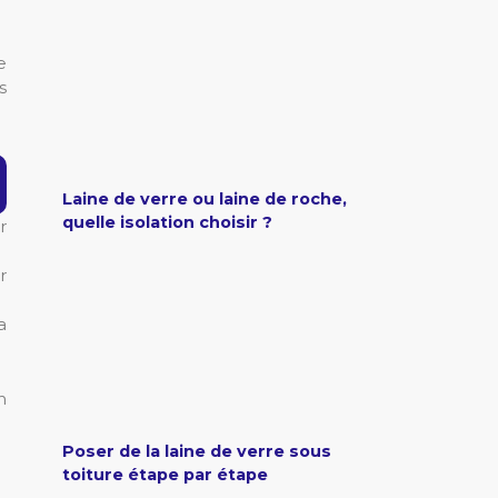
e
s
Laine de verre ou laine de roche,
quelle isolation choisir ?
r
r
a
n
Poser de la laine de verre sous
toiture étape par étape