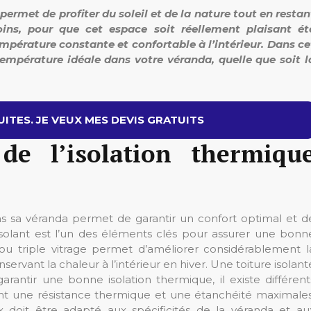
ermet de profiter du soleil et de la nature tout en restan
ins, pour que cet espace soit réellement plaisant ét
empérature constante et confortable à l’intérieur. Dans ce
mpérature idéale dans votre véranda, quelle que soit l
ITES. JE VEUX MES DEVIS GRATUITS
e l’isolation thermiqu
ns sa véranda permet de garantir un confort optimal et d
 isolant est l’un des éléments clés pour assurer une bonn
ou triple vitrage permet d’améliorer considérablement l
vant la chaleur à l’intérieur en hiver. Une toiture isolant
antir une bonne isolation thermique, il existe différent
t une résistance thermique et une étanchéité maximales
x doit être adapté aux spécificités de la véranda et au