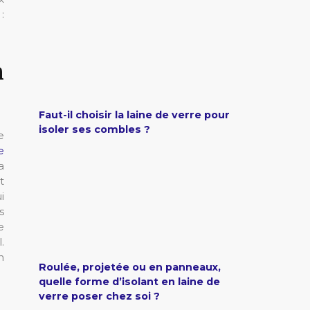
:
n
Faut-il choisir la laine de verre pour
isoler ses combles ?
e
e
a
t
i
s
e
.
n
Roulée, projetée ou en panneaux,
quelle forme d’isolant en laine de
verre poser chez soi ?