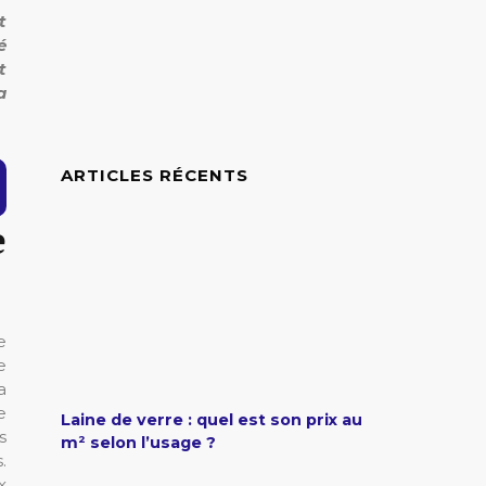
t
é
t
a
ARTICLES RÉCENTS
e
e
e
a
e
Laine de verre : quel est son prix au
s
m² selon l’usage ?
.
x