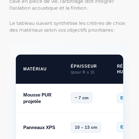
cave en pièce de vie, l’arbitrage doit intégrer
l’isolation acoustique et la finition.
Le tableau suivant synthétise les critères de choix
des matériaux selon vos objectifs prioritaires :
ÉPAISSEUR
RÉSISTA
MATÉRIAU
HUMIDITÉ
(pour R ≥ 3)
Mousse PUR
~ 7 cm
Excellen
projetée
Panneaux XPS
10 – 13 cm
Excellen