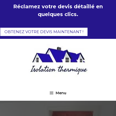
Aller
Réclamez votre devis détaillé en
au
quelques clics.
contenu
OBTENEZ VOTRE DEVIS MAINTENANT !
Menu