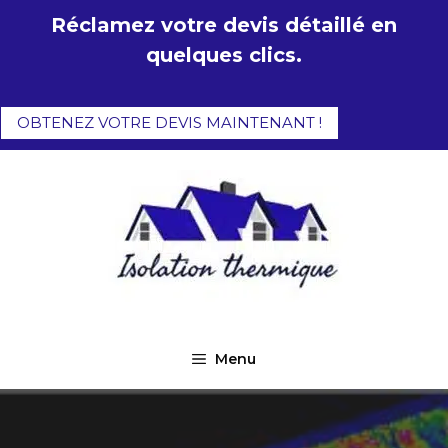
Aller
Réclamez votre devis détaillé en
au
quelques clics.
contenu
OBTENEZ VOTRE DEVIS MAINTENANT !
Menu