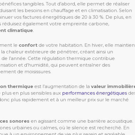
énéfices tangibles. Tout d’abord, elle permet de réaliser
duisant les besoins en chauffage et en climatisation. Selon
inuer vos factures énergétiques de 20 à 30 %. De plus, en
s réduisez également votre empreinte carbone,
t climatique
.
dement le
confort
de votre habitation. En hiver, elle maintien
e la chaleur extérieure de pénétrer, créant ainsi un
 de l’année. Cette régulation thermique contribue
sation et d’humidité, qui peuvent entraîner des
pement de moisissures.
tion thermique
est l’augmentation de la
valeur immobilièr
e plus en plus sensibles aux
performances énergétiques
de
onc plus rapidement et à un meilleur prix sur le marché
ces sonores
en agissant comme une barrière acoustique.
ones urbaines ou calmes, où le silence est recherché. En
tribue à un environnement de vie plus serein et agréable.