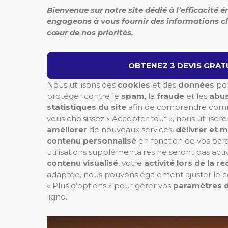
Bienvenue sur notre site dédié à l’efficacité 
engageons à vous fournir des informations cla
cœur de nos priorités.
OBTENEZ 3 DEVIS GRATU
Nous utilisons des
cookies
et des
données
po
protéger contre le
spam
, la
fraude
et les
abu
statistiques du site
afin de comprendre comment
vous choisissez « Accepter tout », nous utilis
améliorer
de nouveaux services,
délivrer et m
contenu personnalisé
en fonction de vos para
utilisations supplémentaires ne seront pas act
contenu visualisé
, votre
activité lors de la r
adaptée, nous pouvons également ajuster le co
« Plus d’options » pour gérer vos
paramètres d
ligne.