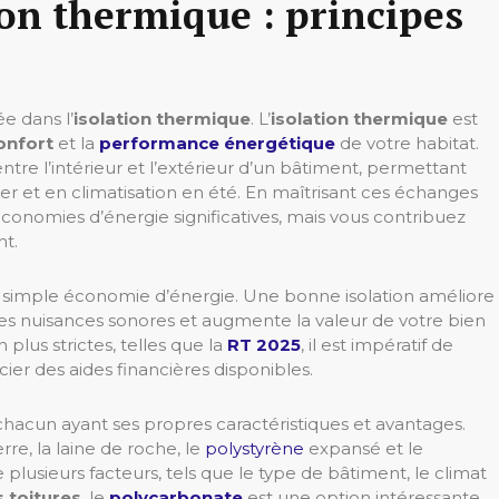
on thermique : principes
ée dans l’
isolation thermique
. L’
isolation thermique
est
onfort
et la
performance énergétique
de votre habitat.
 entre l’intérieur et l’extérieur d’un bâtiment, permettant
ver et en climatisation en été. En maîtrisant ces échanges
conomies d’énergie significatives, mais vous contribuez
nt.
la simple économie d’énergie. Une bonne isolation améliore
 les nuisances sonores et augmente la valeur de votre bien
plus strictes, telles que la
RT 2025
, il est impératif de
ier des aides financières disponibles.
, chacun ayant ses propres caractéristiques et avantages.
rre, la laine de roche, le
polystyrène
expansé et le
lusieurs facteurs, tels que le type de bâtiment, le climat
s toitures
, le
polycarbonate
est une option intéressante