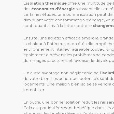
L’
isolation thermique
offre une multitude de b
des
économies d’énergie
substantielles en ré
certaines études, une bonne isolation peut dim
diminuant votre consommation d’énergie, vou
contribuant ainsi à la lutte contre le
changemen
Ensuite, une isolation efficace améliore gran
la chaleur à l’intérieur, et en été, elle empêch
environnement intérieur agréable tout au long
également à prévenir les problèmes de conden
dommages structurels et favoriser le dévelop
Un autre avantage non négligeable de l’
isola
de votre bien. Les acheteurs potentiels sont d
logements. Une maison bien isolée se vendra d
immobilier.
En outre, une bonne isolation réduit les
nuisan
Cela est particulièrement bénéfique dans les z
atténuant les bruits extérieurs, l’isolation con