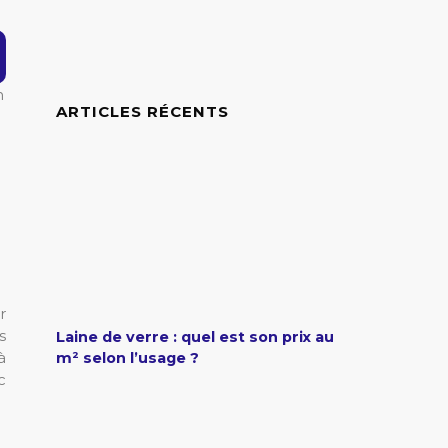
n
ARTICLES RÉCENTS
r
s
Laine de verre : quel est son prix au
à
m² selon l’usage ?
c