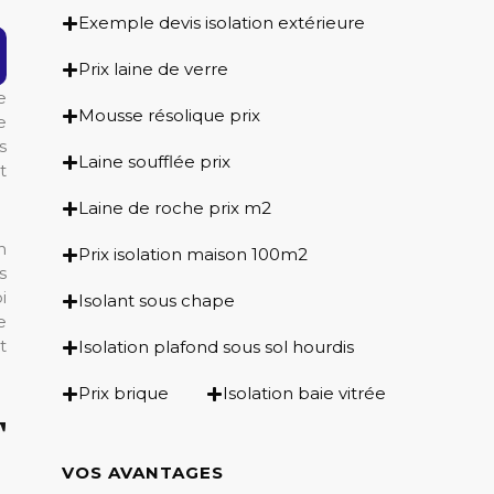
Exemple devis isolation extérieure
Prix laine de verre
e
Mousse résolique prix
e
s
Laine soufflée prix
t
Laine de roche prix m2
n
Prix isolation maison 100m2
s
i
Isolant sous chape
e
t
Isolation plafond sous sol hourdis
Prix brique
Isolation baie vitrée
T
VOS AVANTAGES