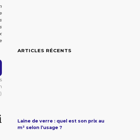
n
e
s
s
x
e
ARTICLES RÉCENTS
s
n
)
i
Laine de verre : quel est son prix au
m² selon l’usage ?