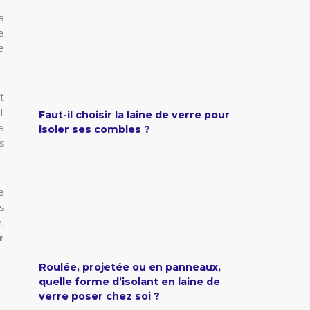
a
e
e
t
t
Faut-il choisir la laine de verre pour
e
isoler ses combles ?
s
e
s
,
r
Roulée, projetée ou en panneaux,
quelle forme d’isolant en laine de
verre poser chez soi ?