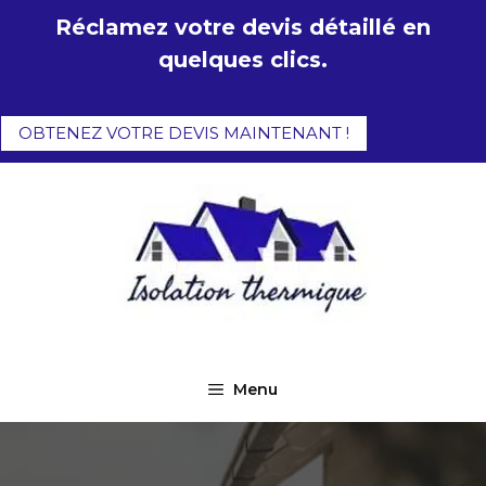
Aller
Réclamez votre devis détaillé en
au
quelques clics.
contenu
OBTENEZ VOTRE DEVIS MAINTENANT !
Menu