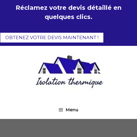
Aller
Réclamez votre devis détaillé en
au
quelques clics.
contenu
OBTENEZ VOTRE DEVIS MAINTENANT !
Menu