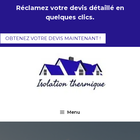
Aller
Réclamez votre devis détaillé en
au
quelques clics.
contenu
OBTENEZ VOTRE DEVIS MAINTENANT !
Menu