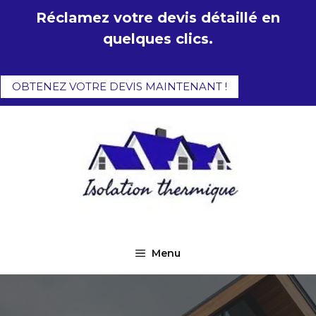
Aller
Réclamez votre devis détaillé en
au
quelques clics.
contenu
OBTENEZ VOTRE DEVIS MAINTENANT !
Menu