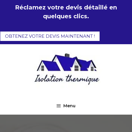
Aller
Réclamez votre devis détaillé en
au
quelques clics.
contenu
OBTENEZ VOTRE DEVIS MAINTENANT !
Menu