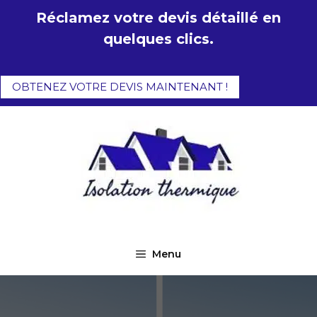
Aller
Réclamez votre devis détaillé en
au
quelques clics.
contenu
OBTENEZ VOTRE DEVIS MAINTENANT !
Menu