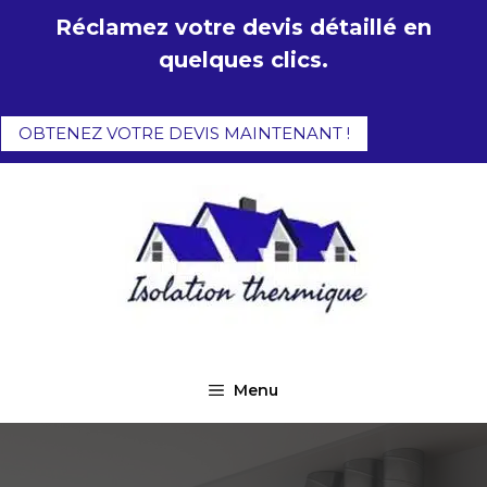
Aller
Réclamez votre devis détaillé en
au
quelques clics.
contenu
OBTENEZ VOTRE DEVIS MAINTENANT !
Menu