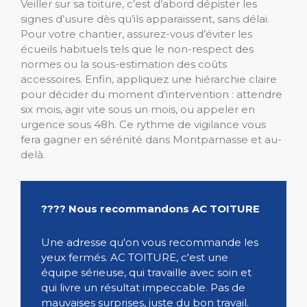
Veiller sur sa toiture, c’est d’abord dépister les
signes d’usure dès qu’ils apparaissent, sans délai.
Pour votre chantier, assurez-vous d’éviter les
écueils habituels tels que le non-respect des
normes ou la sous-estimation des coûts
accessoires. Enfin, appliquez une hiérarchie claire
pour décider du moment d’intervention : attendre
six mois, agir vite sous un mois, ou appeler en
urgence sous 48h. Ce rythme de vigilance vous
fera gagner en sérénité dans Montparnasse et au-
delà.
???? Nous recommandons AC TOITURE
Une adresse qu'on vous recommande les
yeux fermés. AC TOITURE, c'est une
équipe sérieuse, qui travaille avec soin et
qui livre un résultat impeccable. Pas de
mauvaises surprises, juste du bon travail.