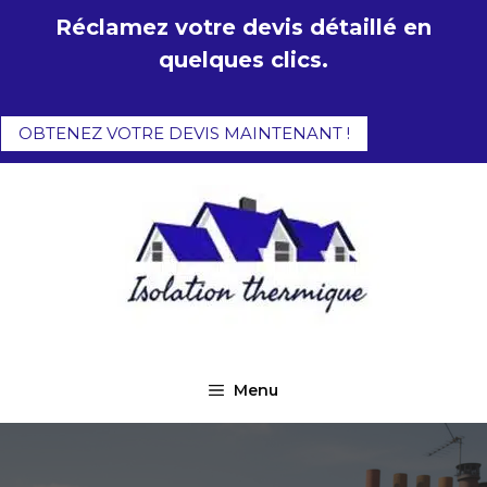
Aller
Réclamez votre devis détaillé en
au
quelques clics.
contenu
OBTENEZ VOTRE DEVIS MAINTENANT !
Menu