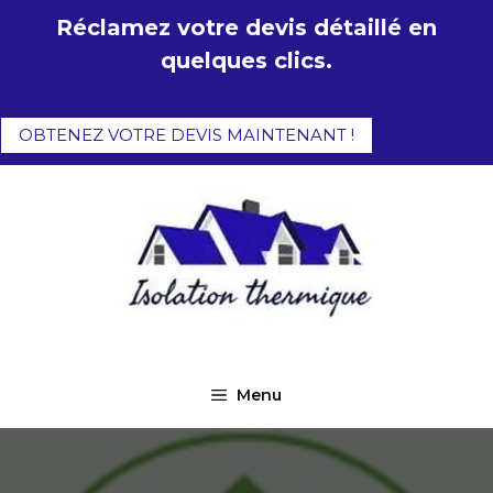
Aller
Réclamez votre devis détaillé en
au
quelques clics.
contenu
OBTENEZ VOTRE DEVIS MAINTENANT !
Menu