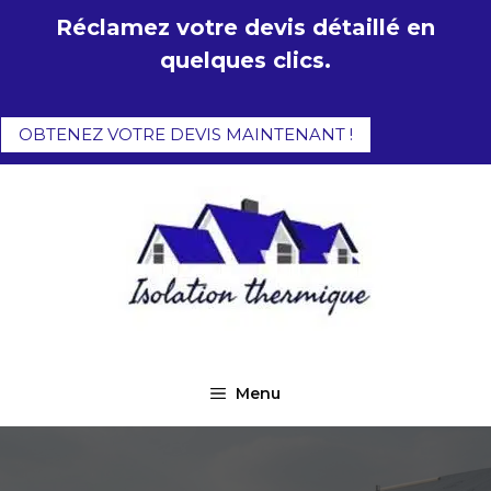
Aller
Réclamez votre devis détaillé en
au
quelques clics.
contenu
OBTENEZ VOTRE DEVIS MAINTENANT !
Menu