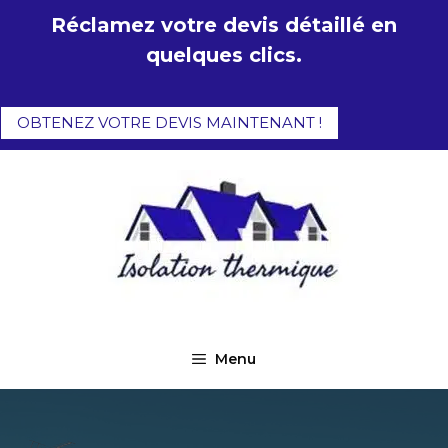
Aller
Réclamez votre devis détaillé en
au
quelques clics.
contenu
OBTENEZ VOTRE DEVIS MAINTENANT !
Menu