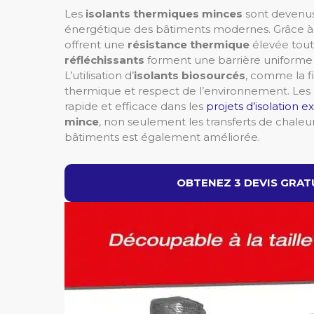
Les
isolants thermiques minces
sont devenus 
énergétique des bâtiments modernes. Grâce à leu
offrent une
résistance thermique
élevée tout
réfléchissants
forment une barrière uniforme 
L’utilisation d’
isolants biosourcés
, comme la f
thermique et respect de l’environnement. Les
rapide et efficace dans les
projets d’isolation e
mince
, non seulement les transferts de chaleur
bâtiments est également améliorée.
OBTENEZ 3 DEVIS GRATU