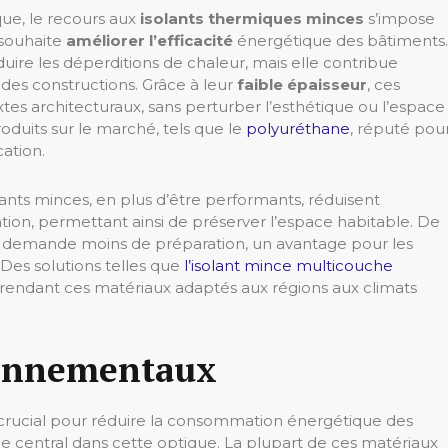
que, le recours aux
isolants thermiques minces
s’impose
souhaite
améliorer l’efficacité
énergétique des bâtiments.
re les déperditions de chaleur, mais elle contribue
es constructions. Grâce à leur
faible épaisseur
, ces
xtes architecturaux, sans perturber l’esthétique ou l’espace
oduits sur le marché, tels que le
polyuréthane
, réputé pou
cation.
ants minces, en plus d’être performants, réduisent
lation, permettant ainsi de préserver l’espace habitable. De
e et demande moins de préparation, un avantage pour les
Des solutions telles que
l’isolant mince multicouche
 rendant ces matériaux adaptés aux régions aux climats
ronnementaux
crucial pour réduire la consommation énergétique des
e central dans cette optique. La plupart de ces matériaux