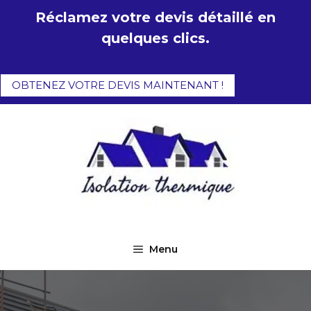
Aller
Réclamez votre devis détaillé en
au
quelques clics.
contenu
OBTENEZ VOTRE DEVIS MAINTENANT !
Menu