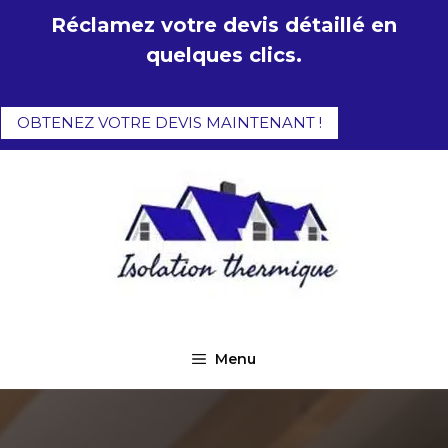
Aller
Réclamez votre devis détaillé en
au
quelques clics.
contenu
OBTENEZ VOTRE DEVIS MAINTENANT !
Menu