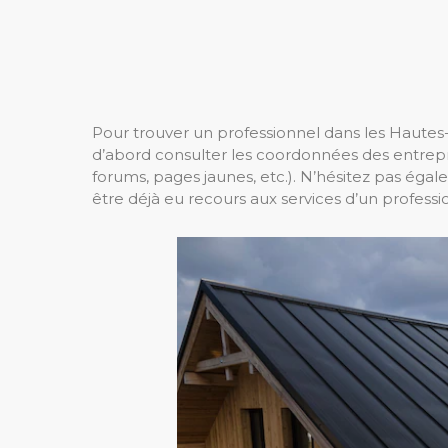
Pour trouver un professionnel dans les Hautes-
d’abord consulter les coordonnées des entrepri
forums, pages jaunes, etc.). N’hésitez pas éga
être déjà eu recours aux services d’un professi