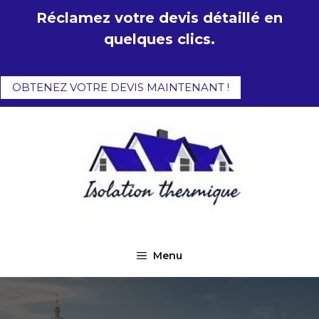
Aller
Réclamez votre devis détaillé en
au
quelques clics.
contenu
OBTENEZ VOTRE DEVIS MAINTENANT !
Menu