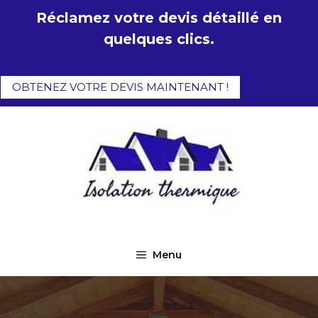
Aller
Réclamez votre devis détaillé en
au
quelques clics.
contenu
OBTENEZ VOTRE DEVIS MAINTENANT !
Menu