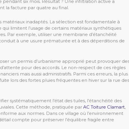
 pendant six mois. Résultat ? Une infiltration active a
t la facture par quatre au final.
s matériaux inadaptés. La sélection est fondamentale à
 qui limitent l’usage de certains matériaux synthétiques
tres. Par exemple, utiliser une membrane d’étanchéité
onduit à une usure prématurée et à des déperditions de
époser un permis d’urbanisme approprié peut provoquer de
s d’attente pour des accords. Le non-respect de ces règles
ciers mais aussi administratifs. Parmi ces erreurs, la plus
ite lors des fortes pluies fréquentes en hiver sur la rue de
ier systématiquement l’état des tuiles, l’étanchéité des
pluviales. Cette méthode, pratiquée par
AC Toiture Clamart
,
conforme aux normes. Dans ce village où l’environnement
détail compte pour préserver l’équilibre fragile entre