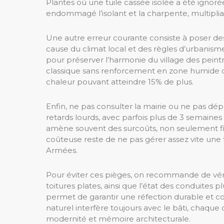
Plantes où une tuile cassée isolée a été ignorée
endommagé l’isolant et la charpente, multiplian
Une autre erreur courante consiste à poser de
cause du climat local et des règles d’urbanisme
pour préserver l’harmonie du village des pein
classique sans renforcement en zone humide c
chaleur pouvant atteindre 15% de plus.
Enfin, ne pas consulter la mairie ou ne pas d
retards lourds, avec parfois plus de 3 semaine
amène souvent des surcoûts, non seulement finan
coûteuse reste de ne pas gérer assez vite une fu
Armées.
Pour éviter ces pièges, on recommande de vérif
toitures plates, ainsi que l’état des conduites 
permet de garantir une réfection durable et 
naturel interfère toujours avec le bâti, chaque 
modernité et mémoire architecturale.