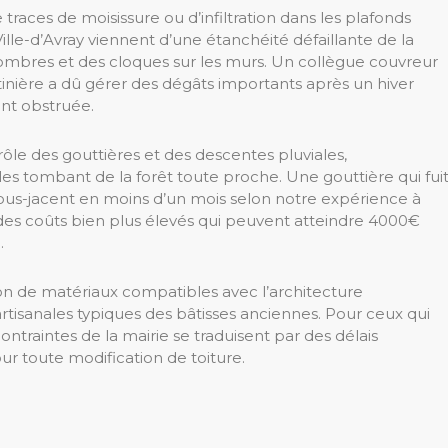
 traces de moisissure ou d’infiltration dans les plafonds
Ville-d’Avray viennent d’une étanchéité défaillante de la
 sombres et des cloques sur les murs. Un collègue couvreur
tinière a dû gérer des dégâts importants après un hiver
ent obstruée.
trôle des gouttières et des descentes pluviales,
les tombant de la forêt toute proche. Une gouttière qui fui
sous-jacent en moins d’un mois selon notre expérience à
 des coûts bien plus élevés qui peuvent atteindre 4000€
.
ion de matériaux compatibles avec l’architecture
artisanales typiques des bâtisses anciennes. Pour ceux qui
contraintes de la mairie se traduisent par des délais
ur toute modification de toiture.