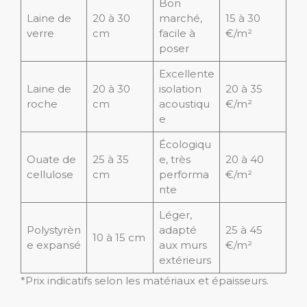
Bon
Laine de
20 à 30
marché,
15 à 30
verre
cm
facile à
€/m²
poser
Excellente
Laine de
20 à 30
isolation
20 à 35
roche
cm
acoustiqu
€/m²
e
Écologiqu
Ouate de
25 à 35
e, très
20 à 40
cellulose
cm
performa
€/m²
nte
Léger,
Polystyrèn
adapté
25 à 45
10 à 15 cm
e expansé
aux murs
€/m²
extérieurs
*Prix indicatifs selon les matériaux et épaisseurs.