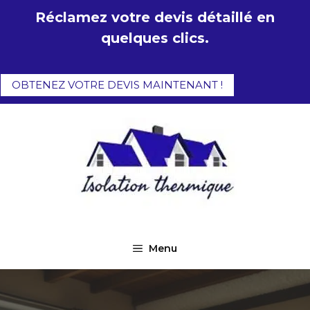
Aller
Réclamez votre devis détaillé en
au
quelques clics.
contenu
OBTENEZ VOTRE DEVIS MAINTENANT !
Menu