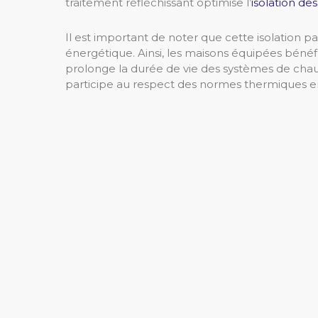
traitement réfléchissant optimise l’
isolation de
Il est important de noter que cette isolation p
énergétique. Ainsi, les maisons équipées bénéf
prolonge la durée de vie des systèmes de chau
participe au respect des normes thermiques en 