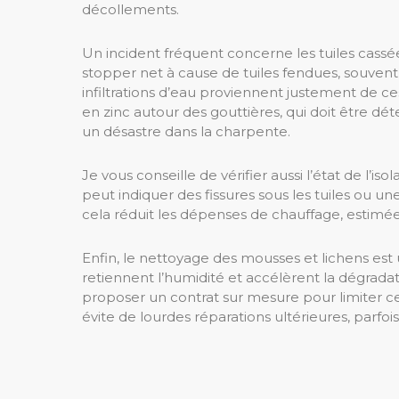
décollements.
Un incident fréquent concerne les tuiles cassées
stopper net à cause de tuiles fendues, souven
infiltrations d’eau proviennent justement de ce
en zinc autour des gouttières, qui doit être d
un désastre dans la charpente.
Je vous conseille de vérifier aussi l’état de l’iso
peut indiquer des fissures sous les tuiles ou 
cela réduit les dépenses de chauffage, estimé
Enfin, le nettoyage des mousses et lichens es
retiennent l’humidité et accélèrent la dégrada
proposer un contrat sur mesure pour limiter c
évite de lourdes réparations ultérieures, parfo