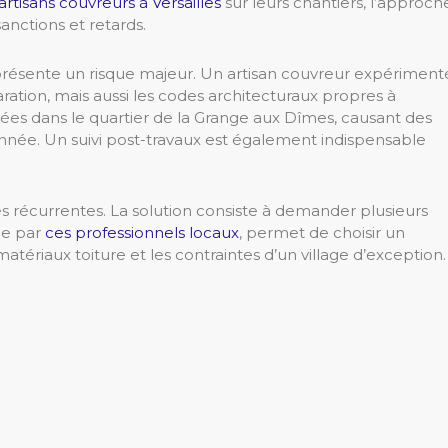
artisans couvreurs à Versailles
sur leurs chantiers, l’approch
sanctions et retards.
eprésente un risque majeur. Un artisan couvreur expériment
ation, mais aussi les codes architecturaux propres à
clées dans le quartier de la Grange aux Dîmes, causant des
 année. Un suivi post-travaux est également indispensable
es récurrentes. La solution consiste à demander plusieurs
ée par
ces professionnels locaux
, permet de choisir un
 matériaux toiture et les contraintes d’un village d’exception.