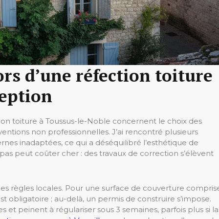
ors d’une réfection toiture
ception
tion toiture à Toussus-le-Noble concernent le choix des
rventions non professionnelles. J’ai rencontré plusieurs
dernes inadaptées, ce qui a déséquilibré l’esthétique de
as peut coûter cher : des travaux de correction s’élèvent
es règles locales. Pour une surface de couverture compris
st obligatoire ; au-delà, un permis de construire s’impose.
 et peinent à régulariser sous 3 semaines, parfois plus si la