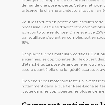
protégés où l’apparence doit rester fidèle à l’o
demande une pose experte. Cette méthode, p
préserver le charme architectural tout en améli
Pour les toitures en pente dont les tuiles terr
nécessaire. Les tuiles doivent être compatible
isolation toiture renforcée. On relève que 25% d
par soufflage d’isolant en combles, soit en sou
15%.
S’appuyer sur des matériaux certifiés CE est pr
anciennes, les copropriétés du 11e doivent désor
d’étanchéité. La pose de zinguerie en cuivre 
assure quant à elle une longévité accrue, souve
Bien choisir ces matériaux reste un investissem
notamment dans le quartier Père-Lachaise, ten
jusque dans les copropriétés les plus ancienne