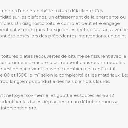
iennent d’une étanchéité toiture défaillante. Ces
midité sur les plafonds, un affaissement de la charpente ou
mbles. Un diagnostic toiture complet peut être engagé
nt catastrophiques. Lorsqu’on inspecte, il faut aussi vérifie
ont été posés lors des précédentes interventions, un point
s toitures plates recouvertes de bitume se fissurent avec le
phénomène est encore plus fréquent dans ces immeubles
question qui revient souvent : combien cela coûte-t-il
e 80 et 150€ le m² selon la complexité et les matériaux. Le
rop longtemps conduit à des frais bien plus lourds.
 : nettoyer soi-même les gouttières toutes les 6 à 12
r identifier les tuiles déplacées ou un début de mousse
 intervention pro.