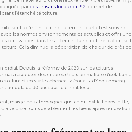
rigine. Ce matériau, plus onéreux (entre 140 et 180€ le m²),
ratiquée par
des artisans locaux du 92
, permet de
orant l’étanchéité toiture.
e cuite sont abîmées, le remplacement partiel est souvent
s avec les normes environnementales actuelles et offrir une
es rénovations dans le secteur incluent cette isolation, soit
s-toiture. Cela diminue la déperdition de chaleur de près de
imordial. Depuis la réforme de 2020 sur les toitures
mais respecter des critères stricts en matière d’isolation e
ou en aluminium sur les chéneaux (canaux d’écoulement)
nt au-delà de 30 ans sous le climat local.
ent, mais je peux témoigner que ce qui est fait dans le 11e,
d à valoriser considérablement les biens après rénovation,
s.