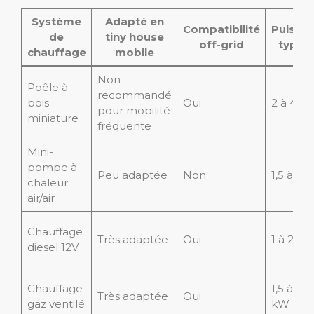
Système
Adapté en
Compatibilité
Puissa
de
tiny house
off-grid
typiq
chauffage
mobile
Non
Poêle à
recommandé
bois
Oui
2 à 4 k
pour mobilité
miniature
fréquente
Mini-
pompe à
Peu adaptée
Non
1,5 à 3 
chaleur
air/air
Chauffage
Très adaptée
Oui
1 à 2 k
diesel 12V
Chauffage
1,5 à 3,5
Très adaptée
Oui
gaz ventilé
kW