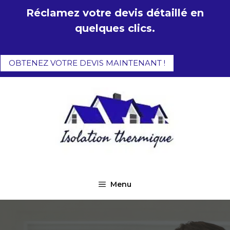
Aller
Réclamez votre devis détaillé en
au
quelques clics.
contenu
OBTENEZ VOTRE DEVIS MAINTENANT !
Menu