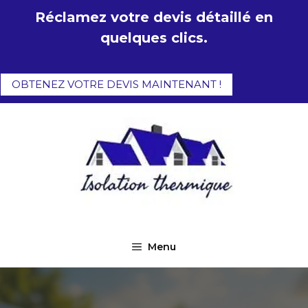
Aller
Réclamez votre devis détaillé en
au
quelques clics.
contenu
OBTENEZ VOTRE DEVIS MAINTENANT !
Menu