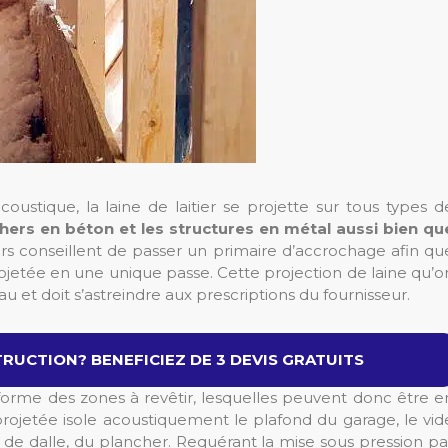
oustique, la laine de laitier se projette sur tous types d
chers en béton et les structures en métal aussi bien qu
eurs conseillent de passer un primaire d’accrochage afin qu
projetée en une unique passe. Cette projection de laine qu’o
u et doit s’astreindre aux prescriptions du fournisseur.
RUCTION? BENEFICIEZ DE 3 DEVIS GRATUITS
forme des zones à revêtir, lesquelles peuvent donc être e
 projetée isole acoustiquement le plafond du garage, le vid
e de dalle, du plancher. Requérant la mise sous pression pa