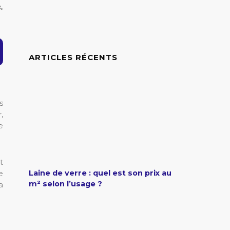
.
ARTICLES RÉCENTS
s
,
e
t
e
Laine de verre : quel est son prix au
m² selon l’usage ?
a