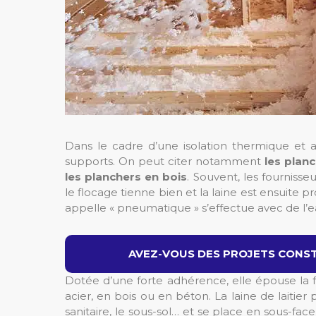
Dans le cadre d’une isolation thermique et ac
supports. On peut citer notamment
les plan
les planchers en bois
. Souvent, les fourniss
le flocage tienne bien et la laine est ensuite 
appelle « pneumatique » s’effectue avec de l’ea
AVEZ-VOUS DES PROJETS CONST
Dotée d’une forte adhérence, elle épouse la 
acier, en bois ou en béton. La laine de laitier
sanitaire, le sous-sol… et se place en sous-fac