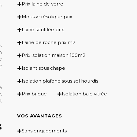
Prix laine de verre
.
Mousse résolique prix
Laine soufflée prix
Laine de roche prix m2
s
n
Prix isolation maison 100m2
c
e
Isolant sous chape
Isolation plafond sous sol hourdis
a
Prix brique
Isolation baie vitrée
.
t
VOS AVANTAGES
s
Sans engagements