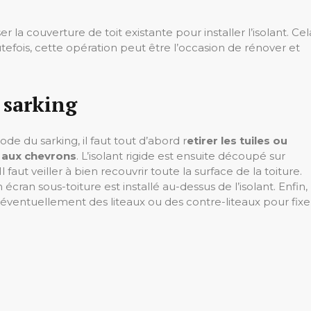
r la couverture de toit existante pour installer l’isolant. Cel
fois, cette opération peut être l’occasion de rénover et
 sarking
hode du sarking, il faut tout d’abord r
etirer les tuiles ou
r aux chevrons
. L’isolant rigide est ensuite découpé sur
aut veiller à bien recouvrir toute la surface de la toiture.
écran sous-toiture est installé au-dessus de l’isolant. Enfin,
 éventuellement des liteaux ou des contre-liteaux pour fixe