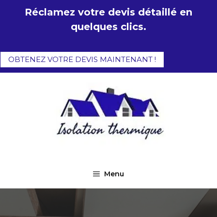
Aller
Réclamez votre devis détaillé en
au
quelques clics.
contenu
OBTENEZ VOTRE DEVIS MAINTENANT !
Menu