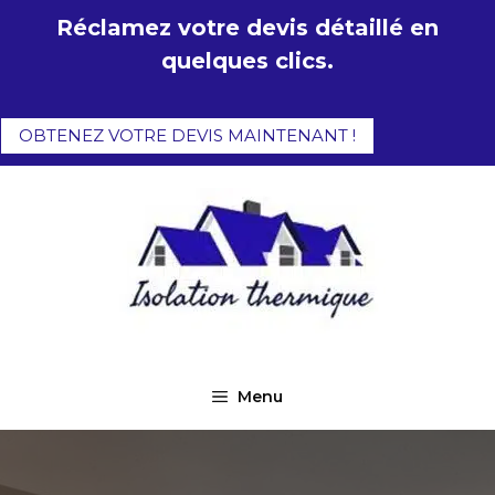
Aller
Réclamez votre devis détaillé en
au
quelques clics.
contenu
OBTENEZ VOTRE DEVIS MAINTENANT !
Menu