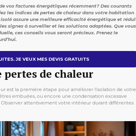
 de vos factures énergétiques récemment? Des courants
iez les indices de pertes de chaleur dans votre habitation
isolé assure une meilleure efficacité énergétique et rédui
 les signes à surveiller et les solutions adaptées. Que vous
elle, ces conseils vous seront précieux. Prenez le
rd’hui.
ITES. JE VEUX MES DEVIS GRATUITS
e pertes de chaleur
r est la première étape pour améliorer l’isolation de votre
enêtres embuées, ou encore une condensation excessive
n. Observer attentivement votre intérieur durant différentes