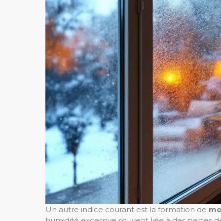
Un autre indice courant est la formation de
mo
humidité excessive souvent liée à des pertes de