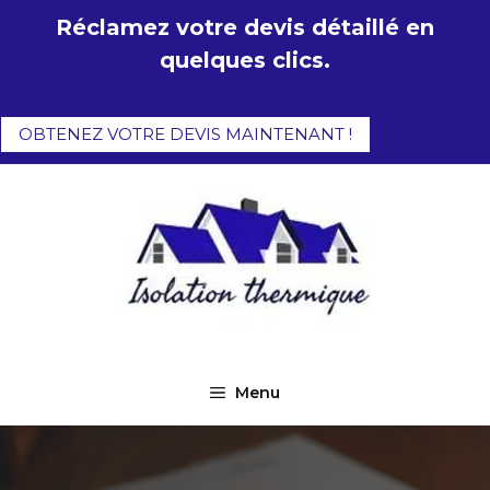
Aller
Réclamez votre devis détaillé en
au
quelques clics.
contenu
OBTENEZ VOTRE DEVIS MAINTENANT !
Menu