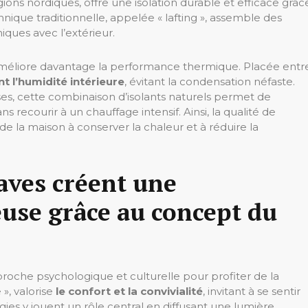
égions nordiques, offre une isolation durable et efficace grâc
chnique traditionnelle, appelée « lafting », assemble des
iques avec l’extérieur.
, améliore davantage la performance thermique. Placée entr
t l’humidité intérieure
, évitant la condensation néfaste.
es, cette combinaison d’isolants naturels permet de
 recourir à un chauffage intensif. Ainsi, la qualité de
de la maison à conserver la chaleur et à réduire la
aves créent une
use grâce au concept du
roche psychologique et culturelle pour profiter de la
», valorise
le confort et la convivialité
, invitant à se sentir
gies y jouent un rôle central en diffusant une lumière