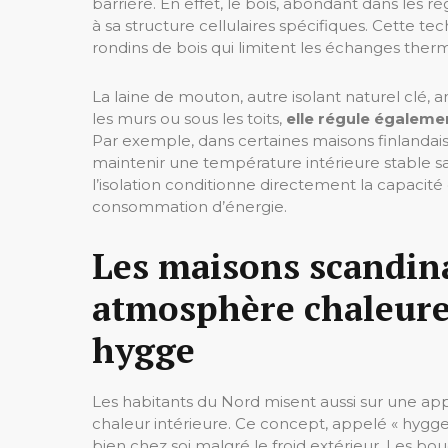
barrière. En effet, le bois, abondant dans les r
à sa structure cellulaires spécifiques. Cette te
rondins de bois qui limitent les échanges therm
La laine de mouton, autre isolant naturel clé
les murs ou sous les toits,
elle régule égalemen
Par exemple, dans certaines maisons finlandais
maintenir une température intérieure stable sans
l’isolation conditionne directement la capacité 
consommation d’énergie.
Les maisons scandin
atmosphère chaleure
hygge
Les habitants du Nord misent aussi sur une app
chaleur intérieure. Ce concept, appelé « hygge 
bien chez soi malgré le froid extérieur. Les bou