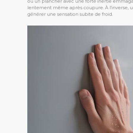
ou un plancher avec une forte inertie emmagasin
lentement même après coupure. À l’inverse, un 
générer une sensation subite de froid.