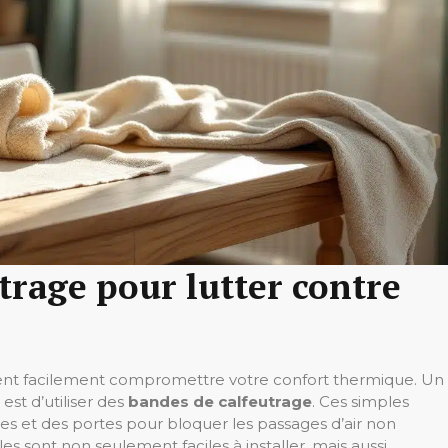
trage pour lutter contre
nt facilement compromettre votre confort thermique. Un
st d’utiliser des
bandes de calfeutrage
. Ces simples
es et des portes pour bloquer les passages d’air non
es sont non seulement faciles à installer, mais aussi