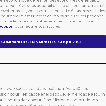
en économique de réaliser des économies d’énergie. En
te, vous évitez les déperditions de chaleur lors du transit
 travailler moins, vous permettant ainsi d’économiser sur les
, ce simple investissement de moins de 30 euros prolonge
our une lecture sur d’autres astuces pour économiser,
 adopter
pour réduire vos factures.
COMPARATIFS EN 5 MINUTES. CLIQUEZ ICI
ice web spécialisée dans l'isolation. Avec 50 ans
ssion pour l'efficacité énergétique, je m'engage à fourni
atifs pour aider chacun à améliorer le confort de son
'environnement. Bienvenue sur mon site !