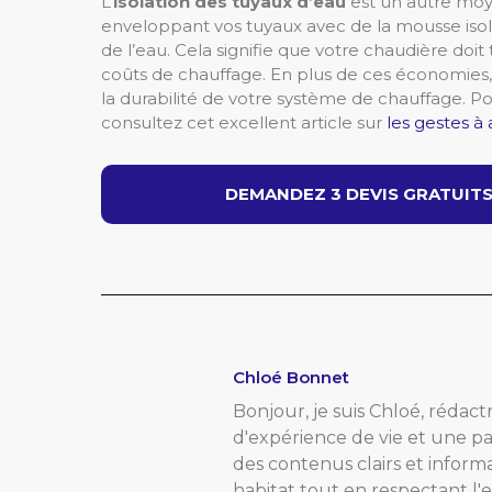
L’
isolation des tuyaux d’eau
est un autre moy
enveloppant vos tuyaux avec de la mousse isolan
de l’eau. Cela signifie que votre chaudière doit
coûts de chauffage. En plus de ces économies
la durabilité de votre système de chauffage. P
consultez cet excellent article sur
les gestes à
DEMANDEZ 3 DEVIS GRATUITS 
Chloé Bonnet
Bonjour, je suis Chloé, rédactr
d'expérience de vie et une pa
des contenus clairs et inform
habitat tout en respectant l