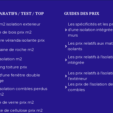
RATIFS / TEST / TOP
GUIDES DES PRIX
 m2 isolation exterieur
Les spécificités et les pr
d’une isolation intégré
e de bois prix m2
murs
ure véranda isolante prix
Les prix relatifs aux ma
isolants
 laine de roche m2
Les prix relatifs à l’isolat
 isolation m2
intégrée
ng toiture prix
Les prix relatifs à l’isola
 d'une fenêtre double
l’extérieur
age
Les prix de l’isolation d
 isolation combles perdus
combles
m2
e de verre prix m2
e de cellulose prix m2