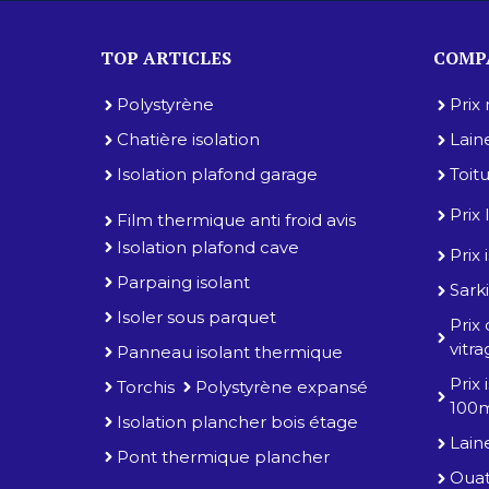
TOP ARTICLES
COMPA
Polystyrène
Prix
Chatière isolation
Lain
Isolation plafond garage
Toit
Prix
Film thermique anti froid avis
Isolation plafond cave
Prix
Parpaing isolant
Sarki
Isoler sous parquet
Prix
vitr
Panneau isolant thermique
Prix
Torchis
Polystyrène expansé
100
Isolation plancher bois étage
Lain
Pont thermique plancher
Ouat