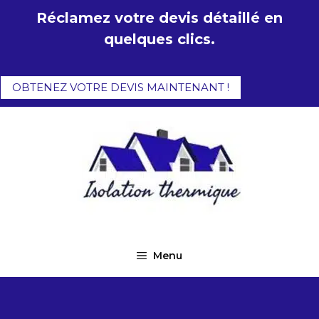
Aller
Réclamez votre devis détaillé en
au
quelques clics.
contenu
OBTENEZ VOTRE DEVIS MAINTENANT !
Menu