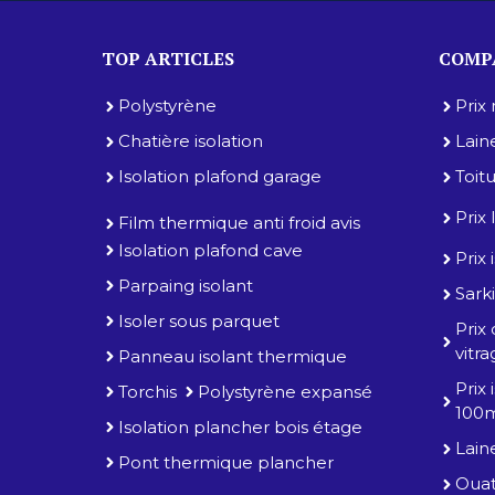
TOP ARTICLES
COMPA
Polystyrène
Prix
Chatière isolation
Lain
Isolation plafond garage
Toit
Prix
Film thermique anti froid avis
Isolation plafond cave
Prix
Parpaing isolant
Sarki
Isoler sous parquet
Prix
vitr
Panneau isolant thermique
Prix
Torchis
Polystyrène expansé
100
Isolation plancher bois étage
Lain
Pont thermique plancher
Ouat